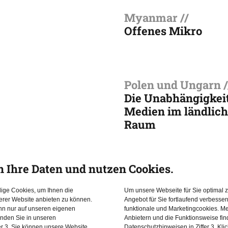
Myanmar //
Offenes Mikro
Polen und Ungarn /
Die Unabhängigkeit
Medien im ländlic
Raum
n Ihre Daten und nutzen Cookies.
Russland //
YouTube und globa
dige Cookies, um Ihnen die
Um unsere Webseite für Sie optimal z
erer Website anbieten zu können.
Angebot für Sie fortlaufend verbesse
Plattformen
ann nur auf unseren eigenen
funktionale und Marketingcookies. Me
inden Sie in unseren
Anbietern und die Funktionsweise fin
er 3. Sie können unsere Website
Datenschutzhinweisen in Ziffer 3. Kli