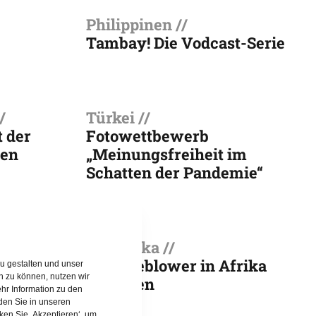
Philippinen //
Tambay! Die Vodcast-Serie
/
Türkei //
 der
Fotowettbewerb
hen
„Meinungsfreiheit im
Schatten der Pandemie“
Südafrika //
le
Whistleblower in Afrika
u gestalten und unser
rn zu können, nutzen wir
schützen
hr Information zu den
den Sie in unseren
cken Sie ‚Akzeptieren‘, um