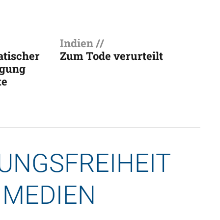
Indien //
tischer
Zum Tode verurteilt
igung
te
UNGSFREIHEIT 
 MEDIEN