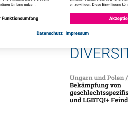
endigen Umfang nutzen.
einzuwilligen. Diese Einwilligung kön
r Funktionsumfang
Akzeptie
04 TOLE
Datenschutz
Impressum
DIVERSI
Ungarn und Polen /
Bekämpfung von
geschlechtsspezifi
und LGBTQI+ Feind