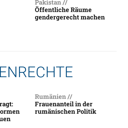
Pakistan //
Öffentliche Räume
gendergerecht machen
UENRECHTE
Rumänien //
ragt:
Frauenanteil in der
 Normen
rumänischen Politik
auen