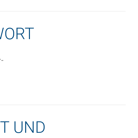
WORT
r-
T UND 