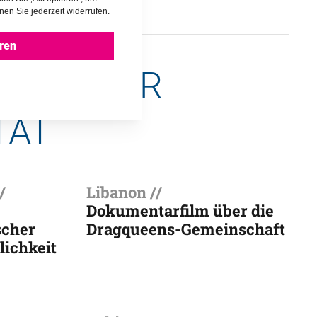
nen Sie jederzeit widerrufen.
ren
RANZ FÜR 
TÄT
/
Libanon //
Dokumentarfilm über die
scher
Dragqueens-Gemeinschaft
lichkeit