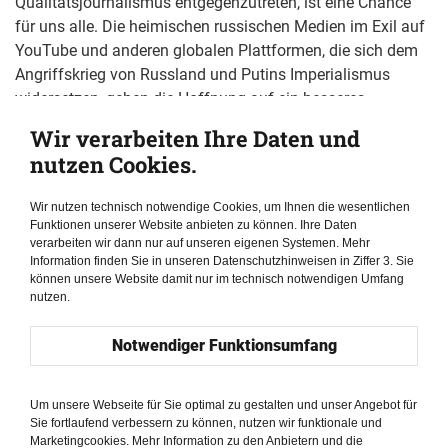
Qualitätsjournalismus entgegenzutreten, ist eine Chance
für uns alle. Die heimischen russischen Medien im Exil auf
YouTube und anderen globalen Plattformen, die sich dem
Angriffskrieg von Russland und Putins Imperialismus
widersetzen, geben die Hoffnung auf ein besseres
Russland nicht auf und gehen mit gutem Beispiel voran.
Wir verarbeiten Ihre Daten und
Sie appellieren an ihre Landsleute, dem Regime nicht
nutzen Cookies.
länger zu folgen, die Kriegsverbrechen zur Kenntnis zu
nehmen und Putin mit zivilem Ungehorsam und
Wir nutzen technisch notwendige Cookies, um Ihnen die wesentlichen
Kriegsdienstverweigerung zum Rückzug zu bewegen.
Funktionen unserer Website anbieten zu können. Ihre Daten
Borogan und Soldatov zeigen uns in der Publikation, wie
verarbeiten wir dann nur auf unseren eigenen Systemen. Mehr
Information finden Sie in unseren Datenschutzhinweisen in Ziffer 3. Sie
und warum alles begann.
können unsere Website damit nur im technisch notwendigen Umfang
nutzen.
Notwendiger Funktionsumfang
Um unsere Webseite für Sie optimal zu gestalten und unser Angebot für
Sie fortlaufend verbessern zu können, nutzen wir funktionale und
Marketingcookies. Mehr Information zu den Anbietern und die