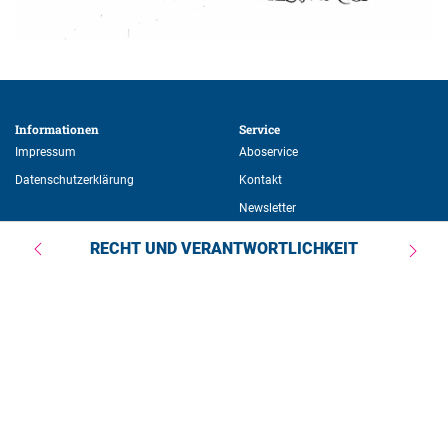
Informationen 
Service 
Impressum
Aboservice
Datenschutzerklärung
Kontakt
Newsletter
Weitere Angebote 
RECHT UND VERANTWORTLICHKEIT
Veranstaltungen
Publikationen
Stipendien
Über die Stiftung
Ein Angebot der