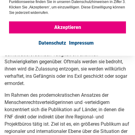
Funktionsweise finden Sie in unseren Datenschutzhinweisen in Ziffer 3.
als Menschenrechtsverteidigende.
Klicken Sie ‚Akzeptieren‘, um einzuwilligen. Diese Einwilligung können
Menschenrechtsanwältinnen und -anwälte spielen eine
Sie jederzeit widerrufen.
bedeutende Rolle für die Beseitigung und Behebung von
Menschenrechtsverletzungen durch verschiedene Formen
Akzeptieren
des Rechtsschutzes, z. B. durch Rechtsbeistand, Vertretung
von Opfern, sinnvoller Zugang zur Justiz, usw. Dennoch
Datenschutz
Impressum
sehen sie sich bei der Ausübung ihrer friedlichen und
demokratiefördernden Tätigkeit oft enormen
Schwierigkeiten gegenüber. Oftmals werden sie bedroht,
ihnen wird die Zulassung entzogen, sie werden willkürlich
verhaftet, ins Gefängnis oder ins Exil geschickt oder sogar
ermordet.
Im Rahmen des prodemokratischen Ansatzes der
Menschenrechtsverteidigerinnen und -verteidigern
konzentriert sich die Publikation auf Länder, in denen die
FNF direkt oder indirekt über ihre Regional- und
Projektbüros tätig ist. Ziel ist es, ein größeres Publikum auf
regionaler und internationaler Ebene über die Situation der