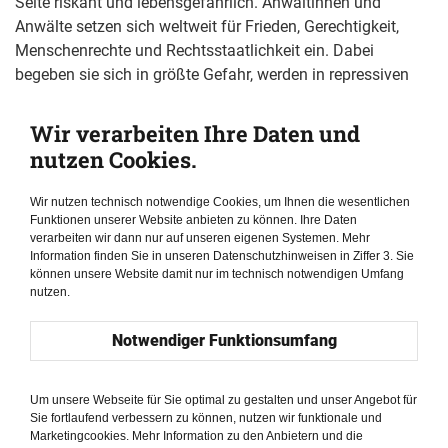
Seite riskant und lebensgefährlich. Anwältinnen und
Anwälte setzen sich weltweit für Frieden, Gerechtigkeit,
Menschenrechte und Rechtsstaatlichkeit ein. Dabei
begeben sie sich in größte Gefahr, werden in repressiven
Regimen verfolgt, bedroht und gar verhaftet.
Wir verarbeiten Ihre Daten und
nutzen Cookies.
Um auf die herausfordernden Alltagsrealitäten von
Menschenrechtsverteidigenden aufmerksam zu machen,
Wir nutzen technisch notwendige Cookies, um Ihnen die wesentlichen
hat die Friedrich-Naumann-Stiftung für die Freiheit (FNF)
Funktionen unserer Website anbieten zu können. Ihre Daten
die Publikationsreihe „Die Human Rights Defenders“ ins
verarbeiten wir dann nur auf unseren eigenen Systemen. Mehr
Leben gerufen. Der Bericht wird mit einem spezifischen
Information finden Sie in unseren Datenschutzhinweisen in Ziffer 3. Sie
können unsere Website damit nur im technisch notwendigen Umfang
thematischen Fokus auf Menschenrechtsverteidigerinnen
nutzen.
und –verteidiger veröffentlicht, wobei das Leben, die
Geschichten, die Aufgaben, die Errungenschaften sowie die
Notwendiger Funktionsumfang
Herausforderungen der porträtierten Personen weltweit
skizziert werden.
Um unsere Webseite für Sie optimal zu gestalten und unser Angebot für
In diesem Jahr liegt der Schwerpunkt auf
Sie fortlaufend verbessern zu können, nutzen wir funktionale und
Rechtsanwältinnen und -anwälten, Juristinnen und Juristen
Marketingcookies. Mehr Information zu den Anbietern und die