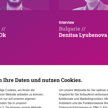
Interview
 //
Bulgarie //
 Ok
Denitsa Lyubenova
 droits de l’h
n Ihre Daten und nutzen Cookies.
dige Cookies, um Ihnen die
Um unsere Webseite für Sie optimal z
erer Website anbieten zu können.
Angebot für Sie fortlaufend verbesse
ann nur auf unseren eigenen
funktionale und Marketingcookies. Me
inden Sie in unseren
Anbietern und die Funktionsweise fin
er 3. Sie können unsere Website
Datenschutzhinweisen in Ziffer 3. Kli