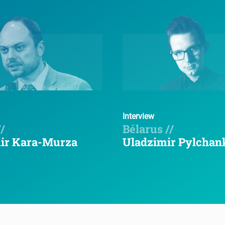
Interview
/
Bélarus //
ir Kara-Murza
Uladzimir Pylchan