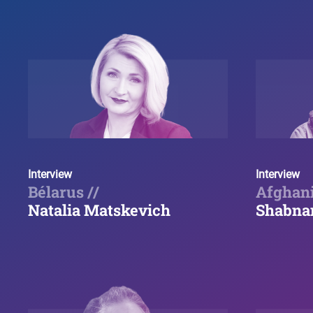
Interview
Interview
Bélarus //
Afghani
Natalia Matskevich
Shabna