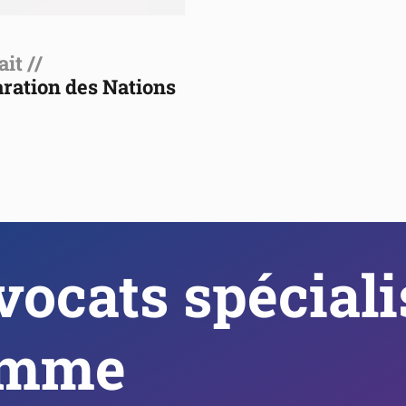
it //
aration des Nations
vocats spécialis
omme 