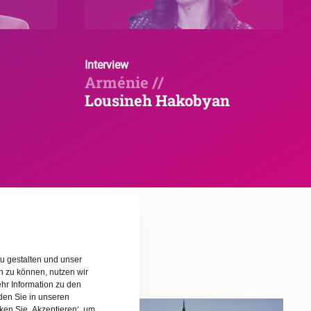
Interview
Arménie //
Lousineh Hakobyan
omme 
u gestalten und unser
rn zu können, nutzen wir
hr Information zu den
den Sie in unseren
cken Sie ‚Akzeptieren‘, um