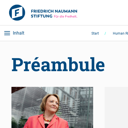
Inhalt
Start
Human Ri
Préambule 