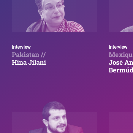
Interview
Interview
Pakistan //
Mexique
Hina Jilani
José An
Bermúd