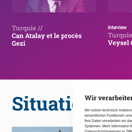
Turquie //
Interview
Turquie
Can Atalay et le procès
Veysel
Gezi
Situation des
Wir verarbeite
Wir nutzen technisch notwen
wesentlichen Funktionen uns
Ihre Daten verarbeiten wir d
Systemen. Mehr Information f
Datenschutzhinweisen in Ziff