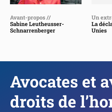
Avant-propos //
Un extra
Sabine Leutheusser-
La décl
Schnarrenberger
Unies
Avocates et a
droits de l’h