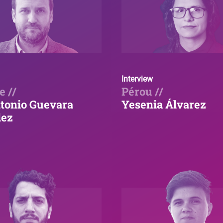
Interview
 //
Pérou //
tonio Guevara
Yesenia Álvarez
ez