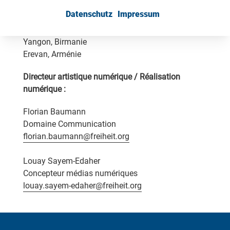
Islamabad, Pakistan
Datenschutz
Impressum
Sofia, Bulgarie
Tegucigalpa, Honduras
Yangon, Birmanie
Erevan, Arménie
Directeur artistique numérique / Réalisation
numérique :
Florian Baumann
Domaine Communication
florian.baumann@freiheit.org
Louay Sayem-Edaher
Concepteur médias numériques
louay.sayem-edaher@freiheit.org