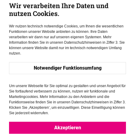
Articles et interviews de :
Wir verarbeiten Ihre Daten und
Aamir Amjad, Anna Kravtšenko, Armen Grigoryan,
nutzen Cookies.
Beate Apelt, Biak Hlei Sung & Hnin Wint Naing,
Birgit Lamm, Elisabeth Maigler, Fungisai Sithole,
Wir nutzen technisch notwendige Cookies, um Ihnen die wesentlichen
Ivaylo Tsonev, José Muñoz, Kádár András, María
Funktionen unserer Website anbieten zu können. Ihre Daten
verarbeiten wir dann nur auf unseren eigenen Systemen. Mehr
José, Salcedo Campos, Milosz Hodun, Omar
Information finden Sie in unseren Datenschutzhinweisen in Ziffer 3. Sie
Hammady, Rebecca Zistel, Salim Amin, Veysel Ok,
können unsere Website damit nur im technisch notwendigen Umfang
Volodymyr Kildii
nutzen.
Avec le concours de nos bureaux à :
Notwendiger Funktionsumfang
Amman, Jordanie
Bangkok, Thaïlande
Um unsere Webseite für Sie optimal zu gestalten und unser Angebot für
Harare, Zimbabwe
Sie fortlaufend verbessern zu können, nutzen wir funktionale und
Istanbul, Turquiei
Marketingcookies. Mehr Information zu den Anbietern und die
Johannesburg, Afrique du Sud
Funktionsweise finden Sie in unseren Datenschutzhinweisen in Ziffer 3.
Klicken Sie ‚Akzeptieren‘, um einzuwilligen. Diese Einwilligung können
Kiev, Ukraine
Sie jederzeit widerrufen.
Lima, Pérou
Manille, Philippines
Akzeptieren
Mexico, Mexique