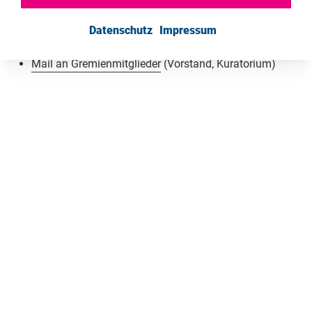
www.freiheit.org
E-Mail:
service
Datenschutz
@freiheit.org
Impressum
Mail
an die Onlineredaktion
Mail an Gremienmitglieder
(Vorstand, Kuratorium)