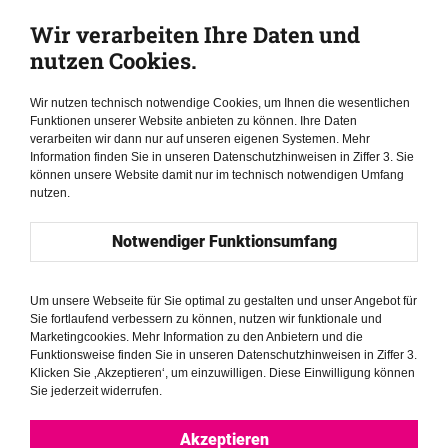
Wir verarbeiten Ihre Daten und
Friedrich-Naumann-Stiftung für die Freiheit
nutzen Cookies.
Karl-Marx-Straße 2
14482 Potsdam
Wir nutzen technisch notwendige Cookies, um Ihnen die wesentlichen
Funktionen unserer Website anbieten zu können. Ihre Daten
verarbeiten wir dann nur auf unseren eigenen Systemen. Mehr
Die Friedrich-Naumann-Stiftung für die Freiheit ist eine
Information finden Sie in unseren Datenschutzhinweisen in Ziffer 3. Sie
Stiftung privaten Rechts, vertreten durch die
können unsere Website damit nur im technisch notwendigen Umfang
Hauptgeschäftsführerin Annett Witte, eingetragen im
nutzen.
Stiftungsregister beim Ministerium des Inneren des Landes
Notwendiger Funktionsumfang
Brandenburg. Umsatzsteuer-ID 205259002.
V.i.S.d.P.
Um unsere Webseite für Sie optimal zu gestalten und unser Angebot für
Anders Mertzlufft
Sie fortlaufend verbessern zu können, nutzen wir funktionale und
Marketingcookies. Mehr Information zu den Anbietern und die
Tel. +49 331 / 7019-0
Funktionsweise finden Sie in unseren Datenschutzhinweisen in Ziffer 3.
Klicken Sie ‚Akzeptieren‘, um einzuwilligen. Diese Einwilligung können
Fax +49 331 / 7019-188
Sie jederzeit widerrufen.
Kontakt und weitere Informationen:
Akzeptieren