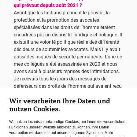
qui prévaut depuis août 2021 ?
Avant que les talibans prennent le pouvoir, la
protection et la promotion des avocates
spécialisées dans les droits de l’homme étaient
encadrées par un dispositif juridique et politique. Il
existait une volonté politique réelle des différents
décideurs de soutenir les avocates. Mais il y avait
aussi des risques de sécurité permanents. L’une de
mes collègues a été assassinée en 2020 et nous
avons subi à plusieurs reprises des intimidations.
Je recevais tous les jours des messages de
défenseurs des droits de l’homme qui avaient reçu
des menaces tant de la part des seigneurs de la
Wir verarbeiten Ihre Daten und
guerre que des talibans. Toutefois, avant le
nutzen Cookies.
changement de régime de l’an dernier, même les
personnes qui étaient sérieusement menacées
Wir nutzen technisch notwendige Cookies, um Ihnen die wesentlichen
trouvaient encore des moyens de s’engager en
Funktionen unserer Website anbieten zu können. Ihre Daten
faveur des droits de l’homme. La situation a
verarbeiten wir dann nur auf unseren eigenen Systemen. Mehr