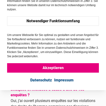
radicalement changé aujourd’hui. Il n’existe
Information finden Sie in unseren Datenschutzhinweisen in Ziffer 3. Sie
können unsere Website damit nur im technisch notwendigen Umfang
aucune loi protégeant explicitement les droits de
nutzen.
l’homme et pas le moindre avocat spécialisé dans
ce domaine, ni même de juridiction chargée
Notwendiger Funktionsumfang
d’incriminer les violences faites aux femmes. Sur
le plan politique, le régime institué de fait n’a pas
la volonté requise pour garantir les droits des
Um unsere Webseite für Sie optimal zu gestalten und unser Angebot für
Sie fortlaufend verbessern zu können, nutzen wir funktionale und
femmes. Les personnes qui défendent les droits de
Marketingcookies. Mehr Information zu den Anbietern und die
l’homme sont aujourd’hui opprimées et contraintes
Funktionsweise finden Sie in unseren Datenschutzhinweisen in Ziffer 3.
de se cacher à cause de leurs activités militantes.
Klicken Sie ‚Akzeptieren‘, um einzuwilligen. Diese Einwilligung können
Sie jederzeit widerrufen.
Certaines sont menacées, emprisonnées, torturées,
voire assassinées. Il n’existe en fait pas d’espace
Akzeptieren
de vie sûr pour ces personnes en Afghanistan.
Datenschutz
Impressum
Est-ce qu’il vous est également arrivé d’être
attaquée et menacée à cause d’une de vos
enquêtes ?
Oui, j’ai ouvert plusieurs enquêtes sur les violations