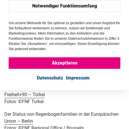
Fotos: ©Katharina Osthoff
Notwendiger Funktionsumfang
Slam-Dunk-Poesie-Wettbewerb – Marokko
Fotos: by Mohammed Soukri © American Arts Center
Um unsere Webseite für Sie optimal zu gestalten und unser Angebot für
Sie fortlaufend verbessern zu können, nutzen wir funktionale und
Casablanca / FNF Tunisia
Marketingcookies. Mehr Information zu den Anbietern und die
Funktionsweise finden Sie in unseren Datenschutzhinweisen in Ziffer 3.
Unter dem Mikroskop – Tunesien
Klicken Sie ‚Akzeptieren‘, um einzuwilligen. Diese Einwilligung können
Sie jederzeit widerrufen.
Fotos: ©FNF Tunisia
Das Gulag unserer Zeit – Russland
Akzeptieren
Fotos: ©Vidim Books
Datenschutz
Impressum
Toleranz für Diverstität
Freiheit+90
–
Türkei
Fotos: ©FNF Turkei
Der Status von Regenbogenfamilien in der Europäischen
Union – Berlin
Fotos: ©FNF Regional Office / Brussels