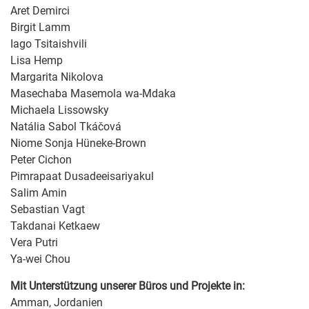
Aret Demirci
Birgit Lamm
Iago Tsitaishvili
Lisa Hemp
Margarita Nikolova
Masechaba Masemola wa-Mdaka
Michaela Lissowsky
Natália Sabol Tkáčová
Niome Sonja Hüneke-Brown
Peter Cichon
Pimrapaat Dusadeeisariyakul
Salim Amin
Sebastian Vagt
Takdanai Ketkaew
Vera Putri
Ya-wei Chou
Mit Unterstützung unserer Büros und Projekte in:
Amman, Jordanien