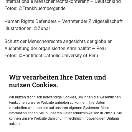
Internationale Menschenrechtskonferenz – Deutschland
Fotos: ©FrankNuernberger.de
Human Rights Defenders – Vertreter der Zivilgesellschaft
Illustrationen: ©Zunar
Schutz der Menschenrechte angesichts der globalen
Ausbreitung der organisierten Kriminalität – Peru
Fotos: ©Pontifical Catholic University of Peru
Meinungsfreiheit und Medienfreiheit
Wir verarbeiten Ihre Daten und
Wegbereiter von Autokratien – Russland
nutzen Cookies.
Foto: ©picture alliance / ASSOCIATED PRESS / Valeriy
Sharifulin
Wir nutzen technisch notwendige Cookies, um Ihnen die wesentlichen
Funktionen unserer Website anbieten zu können. Ihre Daten
verarbeiten wir dann nur auf unseren eigenen Systemen. Mehr
Der Kampf um Vertrauen und Freiheit – Georgien
Information finden Sie in unseren Datenschutzhinweisen in Ziffer 3. Sie
Fotos: ©FNF South Caucasus
können unsere Website damit nur im technisch notwendigen Umfang
nutzen.
Die "EU Liberal Hour" – Berlin