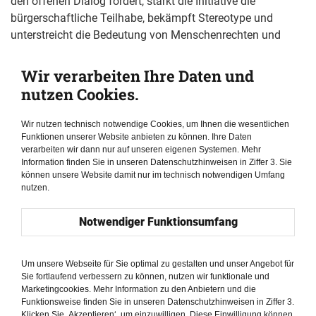
den offenen Dialog fördert, stärkt die Initiative die
bürgerschaftliche Teilhabe, bekämpft Stereotype und
unterstreicht die Bedeutung von Menschenrechten und
liberalen Werten als Grundlage aktiver Staatsbürgerschaft
und sozialen Zusammenhalts sowohl in Deutschland als
Wir verarbeiten Ihre Daten und
auch in der Türkei.
nutzen Cookies.
Wir nutzen technisch notwendige Cookies, um Ihnen die wesentlichen
Funktionen unserer Website anbieten zu können. Ihre Daten
verarbeiten wir dann nur auf unseren eigenen Systemen. Mehr
Information finden Sie in unseren Datenschutzhinweisen in Ziffer 3. Sie
können unsere Website damit nur im technisch notwendigen Umfang
nutzen.
Notwendiger Funktionsumfang
Um unsere Webseite für Sie optimal zu gestalten und unser Angebot für
Sie fortlaufend verbessern zu können, nutzen wir funktionale und
Marketingcookies. Mehr Information zu den Anbietern und die
Funktionsweise finden Sie in unseren Datenschutzhinweisen in Ziffer 3.
Klicken Sie ‚Akzeptieren‘, um einzuwilligen. Diese Einwilligung können