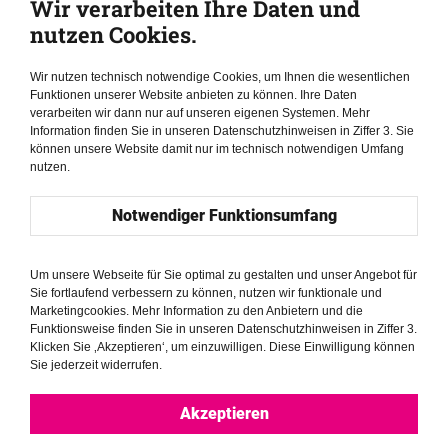
Wir verarbeiten Ihre Daten und
Teilnahme am öffentlichen Leben abhält.
nutzen Cookies.
Sie verursacht sekundäre Traumatisierungen für
Familien und verschärft Polarisierung sowie
Wir nutzen technisch notwendige Cookies, um Ihnen die wesentlichen
Frauenfeindlichkeit.
Funktionen unserer Website anbieten zu können. Ihre Daten
verarbeiten wir dann nur auf unseren eigenen Systemen. Mehr
Sie zeigt, dass digitale Desinformation eng mit offline
Information finden Sie in unseren Datenschutzhinweisen in Ziffer 3. Sie
bestehenden Machtstrukturen und institutionellem
können unsere Website damit nur im technisch notwendigen Umfang
Versäumnis verknüpft ist.
nutzen.
Notwendiger Funktionsumfang
Die Publikation gibt mehrere Empfehlungen, die zu
koordiniertem Handeln auffordern, um:
Um unsere Webseite für Sie optimal zu gestalten und unser Angebot für
Sie fortlaufend verbessern zu können, nutzen wir funktionale und
geschlechtsspezifische Desinformation als Teil
Marketingcookies. Mehr Information zu den Anbietern und die
umfassender hybrider Bedrohungen der Demokratie
Funktionsweise finden Sie in unseren Datenschutzhinweisen in Ziffer 3.
anzuerkennen;
Klicken Sie ‚Akzeptieren‘, um einzuwilligen. Diese Einwilligung können
Sie jederzeit widerrufen.
Schutz- und Unterstützungsmechanismen für Frauen
in der Politik zu stärken;
Akzeptieren
digitale Plattformen zur Verantwortung zu ziehen; und