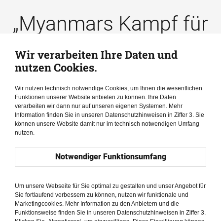
„Myanmars Kampf für
Demokratie ist eine
Wir verarbeiten Ihre Daten und
nutzen Cookies.
Revolution gegen
Wir nutzen technisch notwendige Cookies, um Ihnen die wesentlichen
Ungerechtigkeit – es
Funktionen unserer Website anbieten zu können. Ihre Daten
verarbeiten wir dann nur auf unseren eigenen Systemen. Mehr
geht nicht nur darum,
Information finden Sie in unseren Datenschutzhinweisen in Ziffer 3. Sie
können unsere Website damit nur im technisch notwendigen Umfang
nutzen.
der Diktatur zu
Notwendiger Funktionsumfang
widerstehen, sondern
Um unsere Webseite für Sie optimal zu gestalten und unser Angebot für
auch patriarchale
Sie fortlaufend verbessern zu können, nutzen wir funktionale und
Marketingcookies. Mehr Information zu den Anbietern und die
Funktionsweise finden Sie in unseren Datenschutzhinweisen in Ziffer 3.