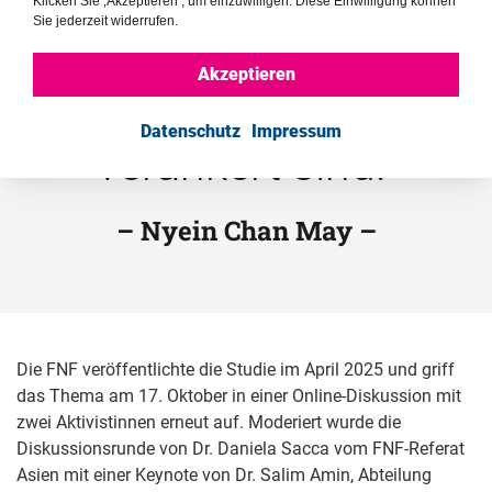
Normen zu
Klicken Sie ‚Akzeptieren‘, um einzuwilligen. Diese Einwilligung können
Sie jederzeit widerrufen.
überwinden, die tief in
Akzeptieren
der Gesellschaft
Datenschutz
Impressum
verankert sind.“
– Nyein Chan May –
Die FNF veröffentlichte die Studie im April 2025 und griff
das Thema am 17. Oktober in einer Online-Diskussion mit
zwei Aktivistinnen erneut auf. Moderiert wurde die
Diskussionsrunde von Dr. Daniela Sacca vom FNF-Referat
Asien mit einer Keynote von Dr. Salim Amin, Abteilung