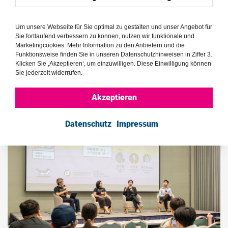
auch einen Workshop, in dem die Teilnehmenden einen
Aktionsplan erarbeiteten. Viele Teilnehmende entwickelten
Um unsere Webseite für Sie optimal zu gestalten und unser Angebot für
dabei kreative Lösungsansätze, um bestehende
Sie fortlaufend verbessern zu können, nutzen wir funktionale und
Diskriminierung gegenüber LGBTIQ+-Gruppen zu
Marketingcookies. Mehr Information zu den Anbietern und die
bekämpfen.
Funktionsweise finden Sie in unseren Datenschutzhinweisen in Ziffer 3.
Klicken Sie ‚Akzeptieren‘, um einzuwilligen. Diese Einwilligung können
Sie jederzeit widerrufen.
Akzeptieren
Datenschutz
Impressum