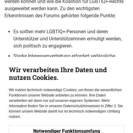
werden können und wie die Koalition für LGBTIQ+-Rechte
ausgeweitet werden kann. Zu den wichtigsten
Erkenntnissen des Forums gehörten folgende Punkte:
Es sollten mehr LGBTIQ+-Personen und deren
Unterstützer und Unterstützerinnen ermutigt werden,
sich politisch zu engagieren.
Starke Interessenvertretung erfordert verlässliche
Daten, Forschung und Evidenz; daher benötigen
Wir verarbeiten Ihre Daten und
Fürsprecher und Fürsprecherinnen mehr Fortbildung
nutzen Cookies.
und Wissen im Umgang mit Daten.
Wirtschaft und Menschenrechte stehen nicht
Wir nutzen technisch notwendige Cookies, um Ihnen die wesentlichen
zwangsläufig im Widerspruch zueinander. Die
Funktionen unserer Website anbieten zu können. Ihre Daten
verarbeiten wir dann nur auf unseren eigenen Systemen. Mehr
Erfahrung zeigt, dass es durchaus gemeinsame
Information finden Sie in unseren Datenschutzhinweisen in Ziffer 3. Sie
Ansatzpunkte gibt, und entscheidend ist, die richtigen
können unsere Website damit nur im technisch notwendigen Umfang
Anreize zu finden.
nutzen.
Neben den Podiumsdiskussionen umfasste das Forum
Notwendiger Funktionsumfang