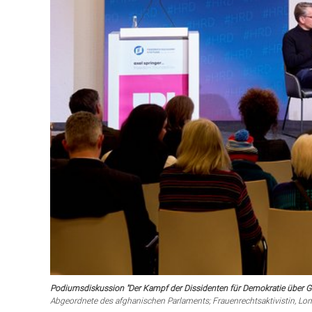
Podiumsdiskussion "Der Kampf der Dissidenten für Demokratie über G
Abgeordnete des afghanischen Parlaments; Frauenrechtsaktivistin, Lon