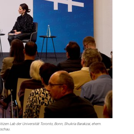
itizen Lab der Universität Toronto, Bonn, Shukria Barakzai, ehem.
rschau.