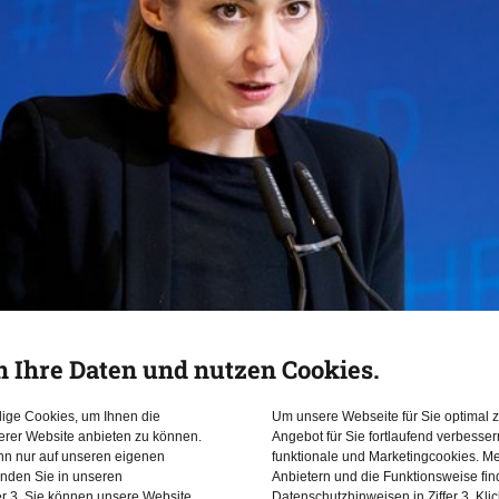
n Ihre Daten und nutzen Cookies.
dige Cookies, um Ihnen die
Um unsere Webseite für Sie optimal z
erer Website anbieten zu können.
Angebot für Sie fortlaufend verbesse
ann nur auf unseren eigenen
funktionale und Marketingcookies. Me
inden Sie in unseren
Anbietern und die Funktionsweise fin
er 3. Sie können unsere Website
Datenschutzhinweisen in Ziffer 3. Kli