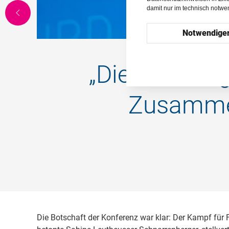
damit nur im technisch notw
Notwendige
„Die Verteidi
Zusammen
Die Botschaft der Konferenz war klar: Der Kampf für 