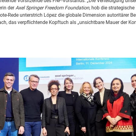
tretende Vorsitzende des FNF-Vorstands: „Die Verteidigung unse
rin der
Axel Springer Freedom Foundation
, hob die strategisc
note-Rede unterstrich López die globale Dimension autoritärer B
ch, das verpflichtende Kopftuch als „unsichtbare Mauer der Ko