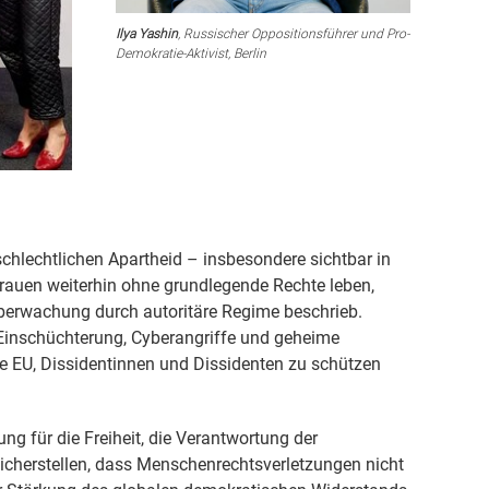
Ilya Yashin
, Russischer Oppositionsführer und Pro-
Demokratie-Aktivist, Berlin
hlechtlichen Apartheid – insbesondere sichtbar in
rauen weiterhin ohne grundlegende Rechte leben,
berwachung durch autoritäre Regime beschrieb.
 Einschüchterung, Cyberangriffe und geheime
e EU, Dissidentinnen und Dissidenten zu schützen
g für die Freiheit, die Verantwortung der
cherstellen, dass Menschenrechtsverletzungen nicht