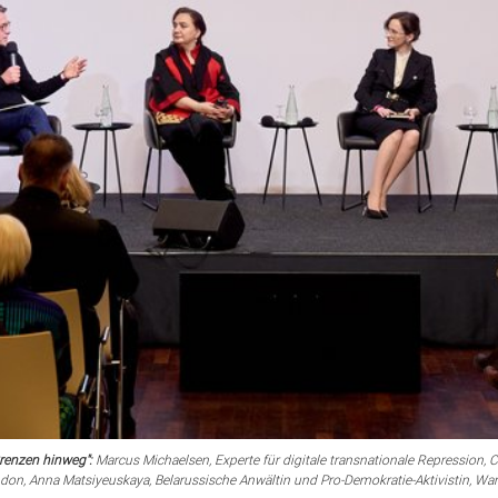
renzen hinweg":
Marcus Michaelsen, Experte für digitale transnationale Repression, C
don, Anna Matsiyeuskaya, Belarussische Anwältin und Pro-Demokratie-Aktivistin, Wa