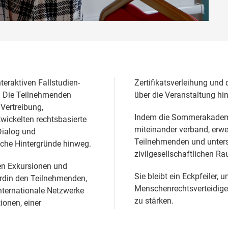
eraktiven Fallstudien-
Zertifikatsverleihung un
n. Die Teilnehmenden
über die Veranstaltung hi
Vertreibung,
Indem die Sommerakademi
ickelten rechtsbasierte
miteinander verband, erwei
 Dialog und
Teilnehmenden und unterst
iche Hintergründe hinweg.
zivilgesellschaftlichen R
n Exkursionen und
Sie bleibt ein Eckpfeiler,
rdin den Teilnehmenden,
Menschenrechtsverteidigeri
internationale Netzwerke
zu stärken.
onen, einer