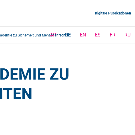
Digitale Publikationen
AR
DE
EN
ES
FR
RU
kademie zu Sicherheit und Menschenrechten
EMIE ZU 
TEN 