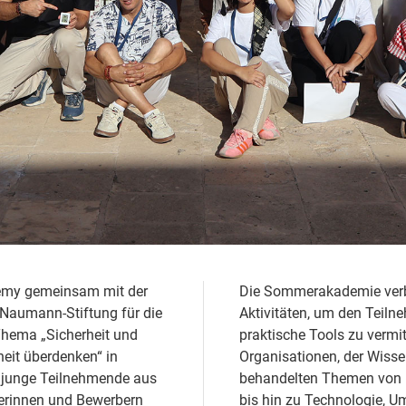
demy gemeinsam mit der
Die Sommerakademie verba
Naumann‑Stiftung für die
Aktivitäten, um den Teiln
Thema „Sicherheit und
praktische Tools zu vermi
heit überdenken“ in
Organisationen, der Wissen
0 junge Teilnehmende aus
behandelten Themen von 
erinnen und Bewerbern
bis hin zu Technologie, Um