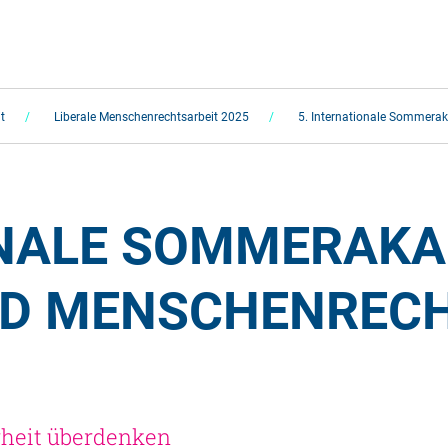
t
Liberale Menschenrechtsarbeit 2025
5. Internationale Sommera
ONALE SOMMERAKAD
ND MENSCHENRECH
rheit überdenken 