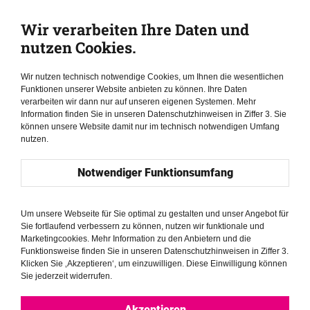
Verantwortung
Wir verarbeiten Ihre Daten und
nutzen Cookies.
gegenüber denen, die
Wir nutzen technisch notwendige Cookies, um Ihnen die wesentlichen
sie noch nicht haben
Funktionen unserer Website anbieten zu können. Ihre Daten
verarbeiten wir dann nur auf unseren eigenen Systemen. Mehr
Information finden Sie in unseren Datenschutzhinweisen in Ziffer 3. Sie
können.“
können unsere Website damit nur im technisch notwendigen Umfang
nutzen.
Notwendiger Funktionsumfang
–
Kiana Malek
–
Um unsere Webseite für Sie optimal zu gestalten und unser Angebot für
Sie fortlaufend verbessern zu können, nutzen wir funktionale und
Marketingcookies. Mehr Information zu den Anbietern und die
Funktionsweise finden Sie in unseren Datenschutzhinweisen in Ziffer 3.
Klicken Sie ‚Akzeptieren‘, um einzuwilligen. Diese Einwilligung können
In Uruguay fand sie nicht nur Sicherheit, sondern auch eine
Sie jederzeit widerrufen.
neue Bestimmung. Was als Exil begann, wurde zu einer
Mission: ihre Stimme und ihre Freiheit einzusetzen, um die
Akzeptieren