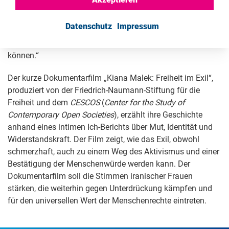
Rechte iranischer Frauen zu verteidigen und auf deren
Kampf weltweit aufmerksam zu machen. „Freiheit“, sagt
Datenschutz
Impressum
sie, „ist nicht nur ein Recht – sie ist auch eine
Verantwortung gegenüber denen, die sie noch nicht haben
können.“
Der kurze Dokumentarfilm „Kiana Malek: Freiheit im Exil“,
produziert von der Friedrich-Naumann-Stiftung für die
Freiheit und dem
CESCOS
(
Center for the Study of
Contemporary Open Societies
), erzählt ihre Geschichte
anhand eines intimen Ich-Berichts über Mut, Identität und
Widerstandskraft. Der Film zeigt, wie das Exil, obwohl
schmerzhaft, auch zu einem Weg des Aktivismus und einer
Bestätigung der Menschenwürde werden kann. Der
Dokumentarfilm soll die Stimmen iranischer Frauen
stärken, die weiterhin gegen Unterdrückung kämpfen und
für den universellen Wert der Menschenrechte eintreten.