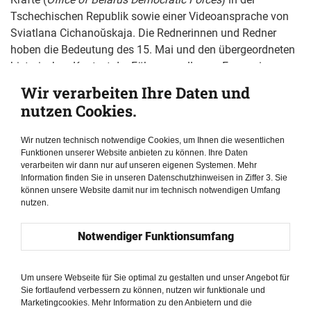
Tschechischen Republik sowie einer Videoansprache von
Sviatlana Cichanoŭskaja. Die Rednerinnen und Redner
hoben die Bedeutung des 15. Mai und den übergeordneten
historischen Kontext der Führungsrolle von Frauen im
belarussischen Widerstand hervor. Die anschließende Solo-
Wir verarbeiten Ihre Daten und
Theaterperformance verband Bewegung, Poesie und
nutzen Cookies.
multimediales Erzählen, um ein Bild der realen Erfahrungen
belarussischer Frauen vor und nach den
Wir nutzen technisch notwendige Cookies, um Ihnen die wesentlichen
Präsidentschaftswahlen 2020 zu zeichnen. Die Darstellerin,
Funktionen unserer Website anbieten zu können. Ihre Daten
eine belarussische Theaterkünstlerin, die inzwischen in
verarbeiten wir dann nur auf unseren eigenen Systemen. Mehr
Information finden Sie in unseren Datenschutzhinweisen in Ziffer 3. Sie
Europa lebt, thematisierte Angst, Exil, Mutterschaft und
können unsere Website damit nur im technisch notwendigen Umfang
politisches Erwachen. Die Aufführung wurde mit stehenden
nutzen.
Ovationen bedacht. Besonders bewegend war die
Darstellung des Lebens von Maryja Kaleśnikava, einer der
Notwendiger Funktionsumfang
weiblichen Führungspersönlichkeiten der belarussischen
Proteste, während ihrer Inhaftierung. In der zweiten Hälfte
Um unsere Webseite für Sie optimal zu gestalten und unser Angebot für
des Abends fand eine moderierte Diskussion mit vier
Sie fortlaufend verbessern zu können, nutzen wir funktionale und
belarussischen Frauen in Führungspositionen statt. Dieser
Marketingcookies. Mehr Information zu den Anbietern und die