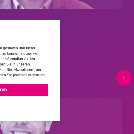
ara Bermúdez
u gestalten und unser
rn zu können, nutzen wir
hr Information zu den
den Sie in unseren
cken Sie ‚Akzeptieren‘, um
nen Sie jederzeit widerrufen.
ren