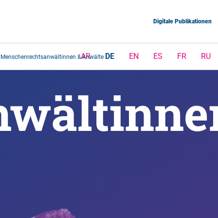
Digitale Publikationen
AR
DE
EN
ES
FR
RU
Menschenrechtsanwältinnen & Anwälte
wältinnen