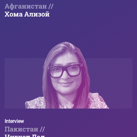
Афганистан //
Хома Ализой
Interview
Пакистан //
Нигхат Дад