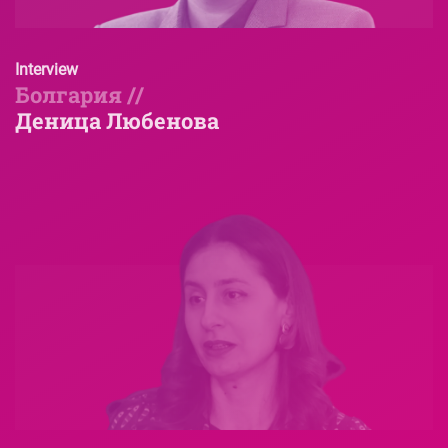
Interview
Болгария //
Деница Любенова