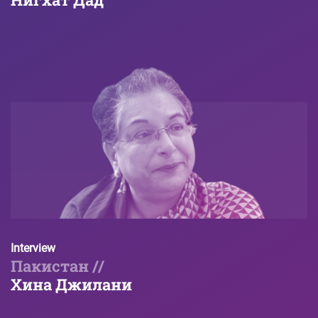
Interview
Пакистан //
Хина Джилани