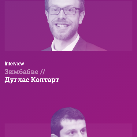
Interview
Зимбабве //
Дуглас Колтарт