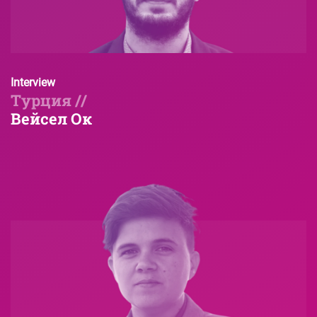
Interview
Турция //
Вейсел Ок