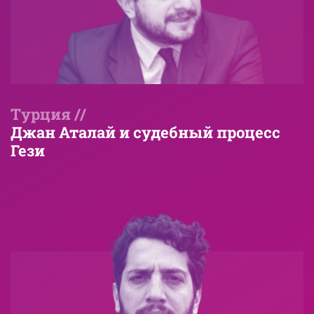
Турция //
Джан Аталай и судебный процесс
Гези