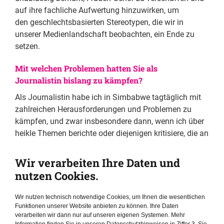
auf ihre fachliche Aufwertung hinzuwirken, um
den geschlechtsbasierten Stereotypen, die wir in
unserer Medienlandschaft beobachten, ein Ende zu
setzen.
Mit welchen Problemen hatten Sie als
Journalistin bislang zu kämpfen?
Als Journalistin habe ich in Simbabwe tagtäglich mit
zahlreichen Herausforderungen und Problemen zu
kämpfen, und zwar insbesondere dann, wenn ich über
heikle Themen berichte oder diejenigen kritisiere, die an
der Macht sind. Zu den größten
Herausforderungen gehören dabei die staatliche
Wir verarbeiten Ihre Daten und
Repression und Verfolgung und die daraus
nutzen Cookies.
resultierende Selbstzensur. Das Vorgehen
gegen Journalisten und Journalistinnen, die über Kritik
Wir nutzen technisch notwendige Cookies, um Ihnen die wesentlichen
an der Regierung oder der herrschenden Partei
Funktionen unserer Website anbieten zu können. Ihre Daten
verarbeiten wir dann nur auf unseren eigenen Systemen. Mehr
berichten, kann verschiedene Formen einschließlich