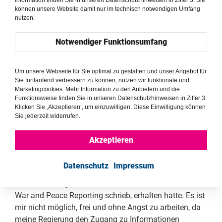
Information finden Sie in unseren Datenschutzhinweisen in Ziffer 3. Sie
Schikanen, Einschüchterungen, Festnahmen und
können unsere Website damit nur im technisch notwendigen Umfang
Inhaftierungen annehmen. Ich erinnere mich noch gut
nutzen.
daran, wie ich 2021 einen haarsträubenden Anruf
erhielt, bei dem ich mit dem Tod bedroht wurde.
Notwendiger Funktionsumfang
Anschließend beschrieb der Anrufer mein Auto und die
Strecke, die ich jeden Morgen und jeden Abend fuhr. Er
Um unsere Webseite für Sie optimal zu gestalten und unser Angebot für
nannte sogar die Namen meiner Kinder und die Schule,
Sie fortlaufend verbessern zu können, nutzen wir funktionale und
die sie besuchten. Er drohte, man würde mich erwürgen
Marketingcookies. Mehr Information zu den Anbietern und die
Funktionsweise finden Sie in unseren Datenschutzhinweisen in Ziffer 3.
und an Beinen und Armen fesseln, wenn die
Klicken Sie ‚Akzeptieren‘, um einzuwilligen. Diese Einwilligung können
Geschichte über einen Armeegeneral, an der ich
Sie jederzeit widerrufen.
damals arbeitete, veröffentlicht würde. 2020 wurde ich
für sechs Monate rund um die Uhr unter Bewachung
Akzeptieren
gestellt. Um 2004 musste ich aus dem Land fliehen,
nachdem ich eine Warnung vor einer unmittelbar
Datenschutz
Impressum
bevorstehenden Verhaftung wegen Artikeln, die ich
unter Pseudonymen für das Institute for
War and Peace Reporting schrieb, erhalten hatte. Es ist
mir nicht möglich, frei und ohne Angst zu arbeiten, da
meine Regierung den Zugang zu Informationen