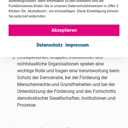
gegen Verletzungen der Menschenrechte und
Marketingcookies. Mehr Information zu den Anbietern und die
Funktionsweise finden Sie in unseren Datenschutzhinweisen in Ziffer 3.
Grundfreiheiten teilzunehmen.
Klicken Sie ‚Akzeptieren‘, um einzuwilligen. Diese Einwilligung können
Sie jederzeit widerrufen.
Artikel 18
Jeder Mensch hat Verpflichtungen gegenüber und
Akzeptieren
innerhalb der Gemeinschaft, in der allein die freie
und volle Entfaltung seiner Persönlichkeit möglich
Datenschutz
Impressum
ist.
Einzelpersonen, Gruppen, Institutionen und
nichtstaatliche Organisationen spielen eine
wichtige Rolle und tragen eine Verantwortung beim
Schutz der Demokratie, bei der Förderung der
Menschenrechte und Grundfreiheiten und bei der
Unterstützung der Förderung und des Fortschritts
demokratischer Gesellschaften, Institutionen und
Prozesse.