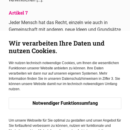
Artikel 7
Jeder Mensch hat das Recht, einzeln wie auch in
Gemeinschaft mit anderen, neue Ideen und Grundsätze
auf dem Gebiet der Menschenrechte zu erarbeiten und
Wir verarbeiten Ihre Daten und
zu erörtern und für ihre Annahme einzutreten.
nutzen Cookies.
Artikel 8
Wir nutzen technisch notwendige Cookies, um Ihnen die wesentlichen
Jeder Mensch hat das Recht, einzeln wie auch in
Funktionen unserer Website anbieten zu können. Ihre Daten
Gemeinschaft mit anderen, wirksam ohne
verarbeiten wir dann nur auf unseren eigenen Systemen. Mehr
Information finden Sie in unseren Datenschutzhinweisen in Ziffer 3. Sie
Diskriminierung an der Regierung seines Landes und
können unsere Website damit nur im technisch notwendigen Umfang
an der Gestaltung der öffentlichen Angelegenheiten
nutzen.
mitzuwirken.
Notwendiger Funktionsumfang
Artikel 12
Jeder Mensch hat das Recht, einzeln wie auch in
Um unsere Webseite für Sie optimal zu gestalten und unser Angebot für
Gemeinschaft mit anderen, an friedlichen Aktivitäten
Sie fortlaufend verbessern zu können, nutzen wir funktionale und