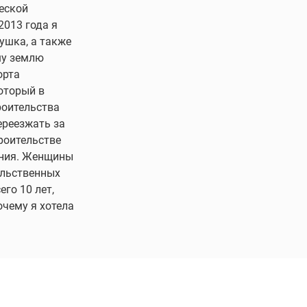
еской
2013 года я
ушка, а также
шу землю
орта
оторый в
роительства
ереезжать за
роительстве
ения. Женщины
ельственных
его 10 лет,
очему я хотела