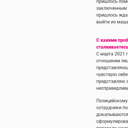
пришлось помо
заключенным 
пришлось ждат
выйти из маш
С какими проб
сталкиваетесь
С марта 2021 
отношении лиц
представляющи
чувствую себя
представляю э
несправедлив
Полицейскому 
сотрудники по
докапываются 
сформулирован