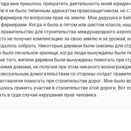
года мне пришлось прекратить деятельность моей юридич
е я не была типичным адвокатом-правозащитником, но с 
фермеров по вопросам прав на землю. Мои дедушка и баб
 фермерами. Когда я была в пятом или шестом классе, на
правительство для строительства международного аэроп
то не получил компенсацию за свою землю и за урожай, к
 удалось собрать. Некоторые деревни были снесены для ст
о было печальное зрелище, когда люди вынуждены были п
оме того, жители деревни были вынуждены помогать при ст
воими домами, не получая при этом никакого вознагражд
сексуальным домогательствам со стороны солдат правит
заставляли помогать при строительстве дорог. Мне было вс
шлось принять участие в строительстве этой дороги. Вот п
ть в суде случаи нарушения прав человека.