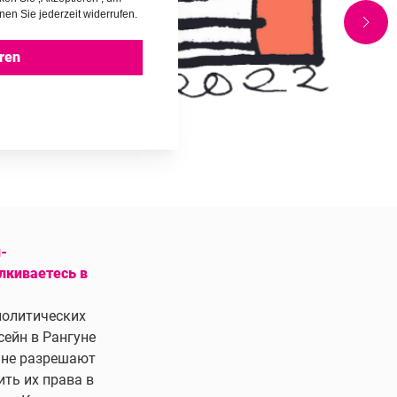
nen Sie jederzeit widerrufen.
ren
-
лкиваетесь в
политических
ейн в Рангуне
 не разрешают
ть их права в