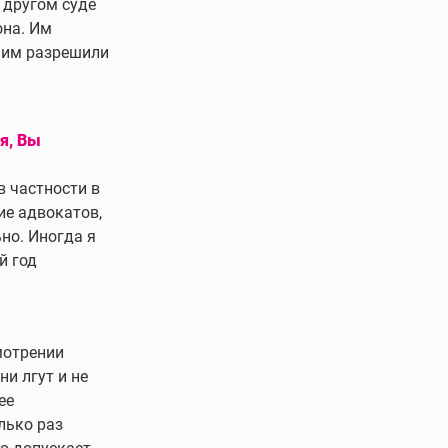
В другом суде
она. Им
о им разрешили
я, Вы
 частности в
ие адвокатов,
но. Иногда я
й год
мотрении
и лгут и не
ее
лько раз