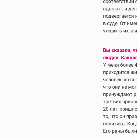
соответствии 
адвокат, я дел
подвергается 
в суде. От им
утешить их, вы
Вы сказали, ч
людей. Каков
У меня более 
приходится жи
человек, хотя
что они не мо
принуждают ра
третьих прико
20 лет, пришл
то, что он пр
политика. Когд
Его раны были