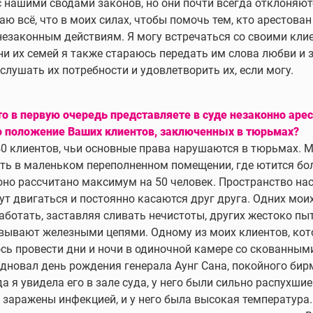
с нашими сводами законов, но они почти всегда отклоняют
аю всё, что в моих силах, чтобы помочь тем, кто арестован
незаконным действиям. Я могу встречаться со своими кли
ени их семей я также стараюсь передать им слова любви и 
слушать их потребности и удовлетворить их, если могу.
то в первую очередь представляете в суде незаконно аре
о положение Ваших клиентов, заключенных в тюрьмах?
40 клиентов, чьи основные права нарушаются в тюрьмах. 
ть в маленьком переполненном помещении, где ютится бо
 оно рассчитано максимум на 50 человек. Пространство нас
гут двигаться и постоянно касаются друг друга. Одних мои
ботать, заставляя сливать нечистоты, других жестоко пыт
вывают железными цепями. Одному из моих клиентов, кот
ось провести дни и ночи в одиночной камере со скованными
аздновал день рождения генерала Аунг Сана, покойного би
а я увидела его в зале суда, у него были сильно распухшие
 заражены инфекцией, и у него была высокая температура.