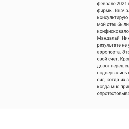
феврале 2021 
фирмы. Вначал
консультирую 
мой отец были
конфисковало 
Мандалай. Ник
результате не
аэропорта. Эт
свой счет. Кр
дорог перед с
подвергались 
сил, когда их 
когда мне при
опротестовыва