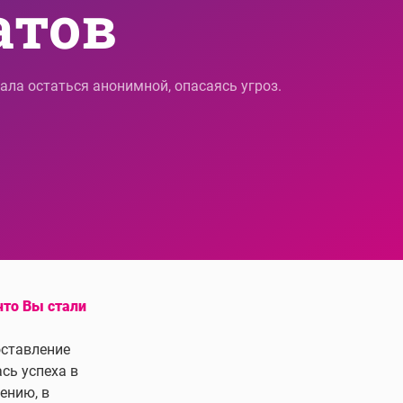
тов  
ла остаться анонимной, опасаясь угроз.
что Вы стали
оставление
сь успеха в
ению, в