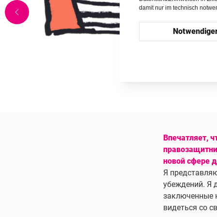
damit nur im technisch notw
Notwendige
Впечатляет, ч
правозащитни
новой сфере 
Я представляю
убеждений. Я 
заключенные н
видеться со с