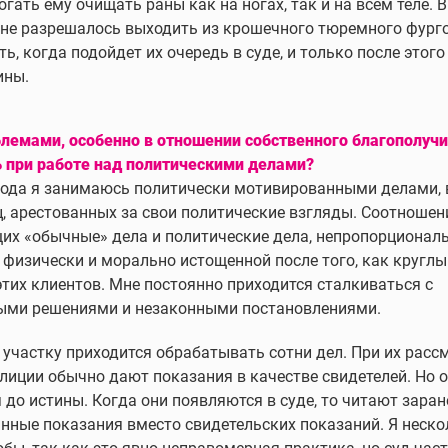
гать ему очищать раны как на ногах, так и на всем теле. 
не разрешалось выходить из крошечного тюремного фург
ь, когда подойдет их очередь в суде, и только после этог
ины.
лемами, особенно в отношении собственного благополучи
 при работе над политическими делами?
года я занимаюсь политически мотивированными делами, в
, арестованных за свои политические взгляды. Соотношен
х «обычные» дела и политические дела, непропорциональ
 физически и морально истощенной после того, как круглы
тих клиентов. Мне постоянно приходится сталкиваться с
ыми решениями и незаконными постановлениями.
участку приходится обрабатывать сотни дел. При их расс
лиции обычно дают показания в качестве свидетелей. Но он
до истины. Когда они появляются в суде, то читают заран
ные показания вместо свидетельских показаний. Я неско