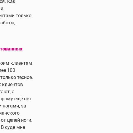
ся. Как
 и
ентами только
заботы,
стованных
Моим клиентам
лее 100
только тесное,
х клиентов
ают, а
орому ещё нет
 ногами, за
рманского
 от цепей ноги.
 В суде мне