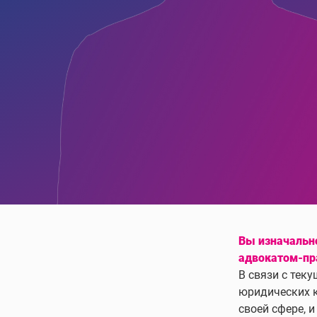
Вы изначально
адвокатом-п
В связи с тек
юридических к
своей сфере, 