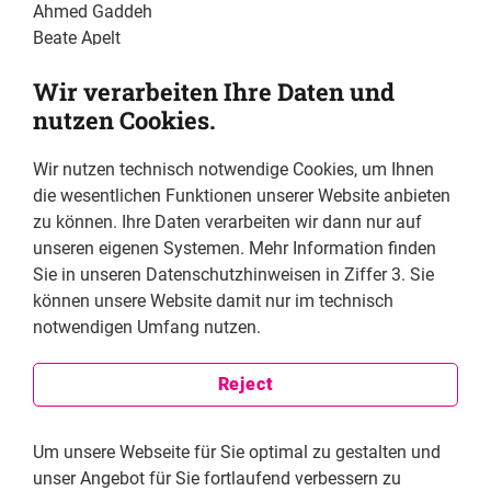
Ahmed Gaddeh
Beate Apelt
Daniela Matoušová
Wir verarbeiten Ihre Daten und
Elisabeth Maigler
nutzen Cookies.
Fungisai Sithole
Judie Kaberia
Wir nutzen technisch notwendige Cookies, um Ihnen
Julius Freytag-Loringhoven
die wesentlichen Funktionen unserer Website anbieten
María José Salcedo Campos & Alfredo Suarez
zu können. Ihre Daten verarbeiten wir dann nur auf
Marta Petrowskaja
unseren eigenen Systemen. Mehr Information finden
Michel Forst
Sie in unseren Datenschutzhinweisen in Ziffer 3. Sie
Mina Khani
können unsere Website damit nur im technisch
Peter Cichon
notwendigen Umfang nutzen.
Rainer Adam
Salim Amin
Tetiana Savchuk
Reject
Um unsere Webseite für Sie optimal zu gestalten und
unser Angebot für Sie fortlaufend verbessern zu
With support of our offices in: