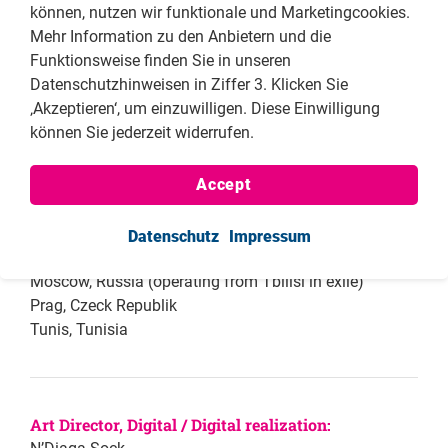
können, nutzen wir funktionale und Marketingcookies.
Bangkok, Thailand
Mehr Information zu den Anbietern und die
Beirut, Lebanon
Funktionsweise finden Sie in unseren
Guatemala City, Guatemala
Datenschutzhinweisen in Ziffer 3. Klicken Sie
Islamabad, Pakistan
‚Akzeptieren‘, um einzuwilligen. Diese Einwilligung
Istanbul, Turkey
können Sie jederzeit widerrufen.
Jerusalem, Israel
Johannesburg, South Africa
Accept
Kuala Lumpur, Malaysia
Kyiv, Ukraine
Manila, Philippines
Datenschutz
Impressum
Mexico City, Mexico
Moscow, Russia (operating from Tbilisi in exile)
Prag, Czeck Republik
Tunis, Tunisia
Art Director, Digital / Digital realization: