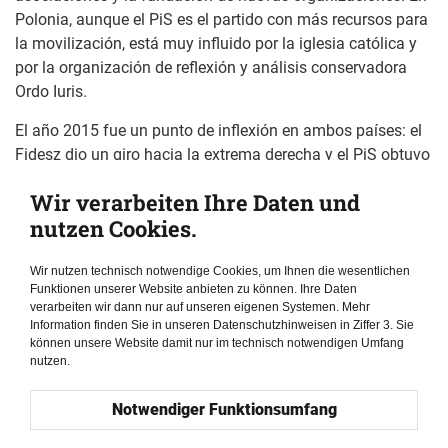
Polonia, aunque el PiS es el partido con más recursos para
la movilización, está muy influido por la iglesia católica y
por la organización de reflexión y análisis conservadora
Ordo Iuris.
El año 2015 fue un punto de inflexión en ambos países: el
Fidesz dio un giro hacia la extrema derecha y el PiS obtuvo
la mayoría parlamentaria. En cuanto a los derechos del
Wir verarbeiten Ihre Daten und
colectivo LGBTQI+, los dos países son igual de restrictivos
nutzen Cookies.
a la hora de limitar la adopción por personas del mismo
sexo y el reconocimiento jurídico del cambio de sexo. Sin
Wir nutzen technisch notwendige Cookies, um Ihnen die wesentlichen
embargo, Polonia es más restrictiva en lo que respecta a
Funktionen unserer Website anbieten zu können. Ihre Daten
las uniones civiles entre personas del mismo sexo (que, en
verarbeiten wir dann nur auf unseren eigenen Systemen. Mehr
cambio, son legales en Hungría desde 2009), y en algunos
Information finden Sie in unseren Datenschutzhinweisen in Ziffer 3. Sie
können unsere Website damit nur im technisch notwendigen Umfang
municipios se han declarado "zonas libres de LGBT", como
nutzen.
se les denomina. Por su parte, Hungría es más restrictiva
en lo que respecta a la educación de menores sobre temas
Notwendiger Funktionsumfang
relacionados con el colectivo LGBTQI+.