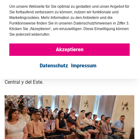
El relato de género y anti-LGBTQI+ en los dos países se
Um unsere Webseite für Sie optimal zu gestalten und unser Angebot für
basa en una supuesta "ideología de género y LGBTQI" que
Sie fortlaufend verbessern zu können, nutzen wir funktionale und
ataca la "normalidad", los valores conservadores y las
Marketingcookies. Mehr Information zu den Anbietern und die
Funktionsweise finden Sie in unseren Datenschutzhinweisen in Ziffer 3.
familias. Culpan sobre todo a la izquierda, a las élites
Klicken Sie ‚Akzeptieren‘, um einzuwilligen. Diese Einwilligung können
liberales, a Occidente y a la oposición nacional por difundir
Sie jederzeit widerrufen.
la supuesta propaganda.
Akzeptieren
La conexión con actores internacionales desempeña un
papel fundamental en la legitimación de las políticas del
Datenschutz
Impressum
Fidesz. Esto no es tan importante en Polonia, puesto que el
gobierno construye sus propias redes dentro de Europa
Central y del Este.