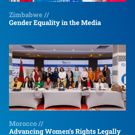
Zimbabwe //
Gender Equality in the Media
Morocco //
Advancing Women’s Rights Legally