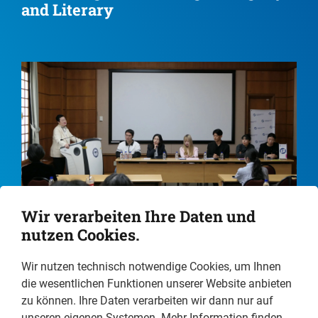
and Literary
Wir verarbeiten Ihre Daten und
nutzen Cookies.
South Korea //
Hidden Struggles of South Korean
Wir nutzen technisch notwendige Cookies, um Ihnen
Women
die wesentlichen Funktionen unserer Website anbieten
zu können. Ihre Daten verarbeiten wir dann nur auf
unseren eigenen Systemen. Mehr Information finden