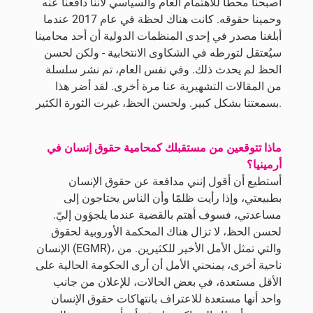
أصبحنا محطًا للاهتمام العام والسياسي لأننا دافعنا عنه
وحمينا حقوقه. كانت هناك لحظة في عام 2017 عندما
أبلغنا مصدر في إحدى المنظمات الدولية أن أحد محامينا
سيُعتقل لتورطه في الشكاوى الانتخابية - ولكن لحسن
الحظ لم يحدث ذلك. وفي نفس العام، تم نشر سلسلة
من المقالات التشهيرية عنا مرة أخرى. لقد أضر هذا
بسمعتنا بشكل كبير. ولحسن الحظ، غيرت الثورة الكثير.
ماذا تتوقعين من مستقبلك كمحامية حقوق إنسان في
أرمينيا؟
أستطيع أن أقول إنني مدافعة عن حقوق الإنسان
بطبيعتي، وإذا رأيت ظلمًا وأن الناس يحتاجون إلى
مساعدتي، فسوف أهتم بالقضية عندما يلجؤون إليّ.
لحسن الحظ، لا تزال هناك المحكمة الأوروبية لحقوق
الإنسان (EGMR)، والتي تمثل الأمل الأخير للكثيرين. من
ناحية أخرى، يمنحني الأمل أن أرى الحكومة الحالية على
الأقل مستعدة، في بعض الحالات، للإعلان من جانب
واحد أنها مستعدة للاعتراف بانتهاكات حقوق الإنسان