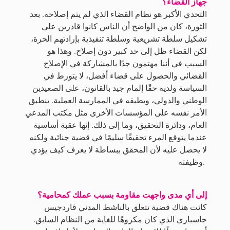
جهاز القضاء؟
التحدي الأكبر هو نظام القضاء الذي لم يتم إصلاحه. بعد
الثورة، كان من الواضح أن الناس كانوا قادرين على
تشكيل سلطة تشريعية وسلطة تنفيذية بإرادتهم الحرة،
لكن القضاء ظل إلى حد كبير دون إصلاح. وهذا هو
السبب في أننا مهتمون جدًا بالمشاركة في الإصلاح
القضائي والحصول على قضاء أفضل، لا يتورط في
السياسة ولديه حقًا إلمام جيد بالقانون، على الصعيدين
الوطني والدولي، ويطبقه في الممارسة العملية. ينطبق
الأمر نفسه على المؤسسات الأخرى مثل مكتب المدعي
العام، ودائرة التحقيق، وما إلى ذلك. إنها عقبة أساسية
عندما يتوقع المرء تحقيقًا سليمًا في قضية جنائية ولكنه
لا يحصل عليه لأن المحقق ببساطة لا يعرف كيف يؤدي
وظيفته.
إلى أي مدى واجهت مقاومة بسبب عملك كمحامية؟
كانت هناك قضية تتعلق بالناشط المدني ڤاردجيس
جاسباري الذي كان مكروهًا للغاية من النظام السابق.