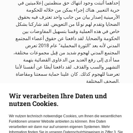
إحداهما أثبتت وجود انتهاك حق منظمتين إعلاميتين في
حرية التعبير. هناك إجراء يمكن من خلاله للحكومة
الأرمينية إصدار بيان من جانب واحد تعترف فيه بحقوق
الضحايا وتقدم لهم نوعًا من التعويض. لقد شاركنا بشكل
خاص في هذه العملية وقمنا بتسهيل المفاوضات بين
الحكومة والضحايا. لقد دافعنا عن حقوق أعضاء المجتمع
المدني لأنه بعد "الثورة المخملية" عام 2018 تعرض
المجتمع المدني لهجوم شديد من قِبل مجموعات مختلفة،
مما أدى إلى رفع العديد من الدعاوى القضائية بتهمة
التشهير والسب والقذف. لقد دافعنا أيضًا عن أنفسنا لأننا
تعرضنا للهجوم كذلك. كان علينا حماية سمعتنا ومقاضاة
الصحف المختلفة.
Wir verarbeiten Ihre Daten und
nutzen Cookies.
أنا بطبيعتي ناشطة في مجال حقوق الإنسان. إذا
رأيت ظلمًا وأشخاص يطلبون المساعدة،
Wir nutzen technisch notwendige Cookies, um Ihnen die wesentlichen
سأتولى القضية
Funktionen unserer Website anbieten zu können. Ihre Daten
verarbeiten wir dann nur auf unseren eigenen Systemen. Mehr
Information finden Sie in unseren Datenschutzhinweisen in Ziffer 3. Sie