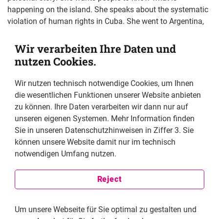
happening on the island. She speaks about the systematic
violation of human rights in Cuba. She went to Argentina,
but could not return to Cuba after having received awards
for her work as a caricaturist in the United States. Other
Wir verarbeiten Ihre Daten und
activists are unable to return to Cuba as well after having
nutzen Cookies.
left the country for various reasons, whether they were
medical or work-related.
Wir nutzen technisch notwendige Cookies, um Ihnen
die wesentlichen Funktionen unserer Website anbieten
Anamely describes how Cuban citizens deal with the
zu können. Ihre Daten verarbeiten wir dann nur auf
persecution policies of the government and how the
unseren eigenen Systemen. Mehr Information finden
imprisoned Cubans survive. The activist also gives an
Sie in unseren Datenschutzhinweisen in Ziffer 3. Sie
interesting insight into the Cuban regime’s financial
können unsere Website damit nur im technisch
resources and funding. Which role do Cubans outside the
notwendigen Umfang nutzen.
country play?
Reject
Um unsere Webseite für Sie optimal zu gestalten und