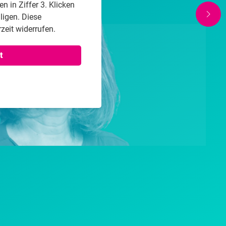
 in Ziffer 3. Klicken
lligen. Diese
zeit widerrufen.
t