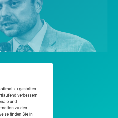
rza
ptimal zu gestalten
rtlaufend verbessern
onale und
rmation zu den
eise finden Sie in