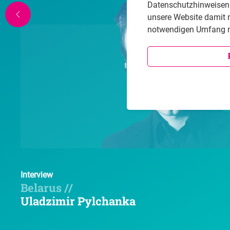
Datenschutzhinweisen i
unsere Website damit 
notwendigen Umfang n
Interview
Belarus //
Uladzimir Pylchanka