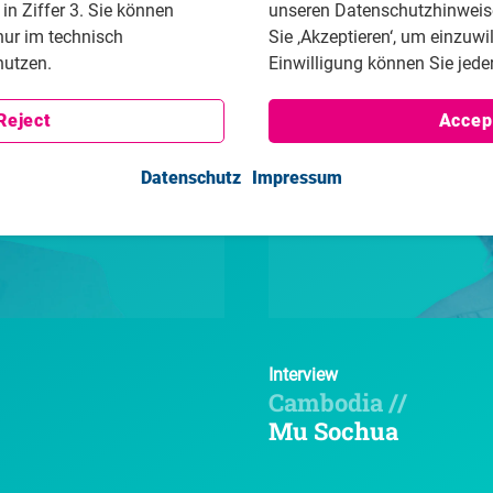
n Ziffer 3. Sie können
unseren Datenschutzhinweisen
nur im technisch
Sie ‚Akzeptieren‘, um einzuwi
utzen.
Einwilligung können Sie jeder
Reject
Accep
Datenschutz
Impressum
Interview
Cambodia //
Mu Sochua