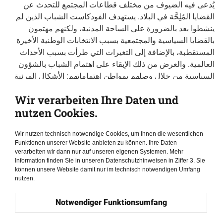
يُدعى فيه الضيوف من مختلف قطاعات المجتمع للتحدث عن
القضايا المُلِحَّة في البلاد. يستهدف الفودكاست الشباب الذين لم
ينشطوا بعد بالضرورة على الساحة المدنية، ولكنهم مهتمون
بالقضايا السياسية والمجتمعية بسبب الانتخابات الوطنية الأخيرة
المستقطبة، بالإضافة إلى التغيرات التي طرأت بسبب الأحداث
العالمية. والغرض من ذلك الإبقاء على اهتمام الشباب بالشؤون
السياسية من خلال وصلهم بمواطن اهتماماتهم: الأشكال المرئية
والمحادثات غير الرسمية.
Wir verarbeiten Ihre Daten und
تدور الحلقة الأولى حول المساءلة في سياق انتهاكات حقوق
nutzen Cookies.
الإنسان. فتحديد المساءلة في حالة وقوع انتهاكات على حقوق
الإنسان أمر ضروري لإنفاذ هذه الحقوق. وفي دولة تحكمها سيادة
Wir nutzen technisch notwendige Cookies, um Ihnen die wesentlichen
القانون، يجب مساءلة كل أنظمة الدولة ومؤسساتها. لذلك، تتناول
Funktionen unserer Website anbieten zu können. Ihre Daten
verarbeiten wir dann nur auf unseren eigenen Systemen. Mehr
الحلقة الأولى كيفية اختيار الشباب في الفلبين للقادة ومساءلتهم
Information finden Sie in unseren Datenschutzhinweisen in Ziffer 3. Sie
لهم في مناحي حياتهم الشخصية والمهنية والسياسية. سُجِلَت هذه
können unsere Website damit nur im technisch notwendigen Umfang
الحلقة بالتزامن مع الانتخابات الوطنية لعام 2022. أما الحلقة
nutzen.
الثانية، فتوفر للشباب من مختلف القطاعات فرصة للتعبير عن
Notwendiger Funktionsumfang
كيفية التَحَوُّر والتصرف، رغم مواجهة تحديات تتعلق بتجاربهم
الشخصية ونتائج الانتخابات الوطنية.