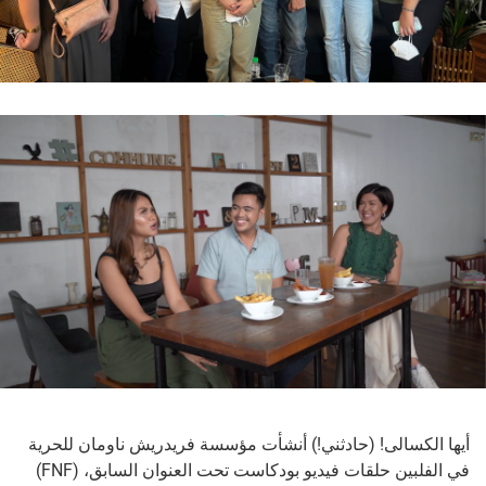
أيها الكسالى! (حادثني!) أنشأت مؤسسة فريدريش ناومان للحرية
(FNF) في الفلبين حلقات فيديو بودكاست تحت العنوان السابق،