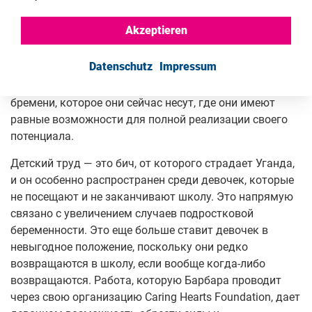
словам, закрепляют традиционные гендерные роли и
стереотипы.
Akzeptieren
Кроме того, Барбара рассказывает нам о том, какой
Datenschutz
Impressum
она хотела бы видеть Уганду для себя и для всех
детей: Уганду, где дети имеют право быть детьми без
бремени, которое они сейчас несут, где они имеют
равные возможности для полной реализации своего
потенциала.
Детский труд — это бич, от которого страдает Уганда,
и он особенно распространен среди девочек, которые
не посещают и не заканчивают школу. Это напрямую
связано с увеличением случаев подростковой
беременности. Это еще больше ставит девочек в
невыгодное положение, поскольку они редко
возвращаются в школу, если вообще когда-либо
возвращаются. Работа, которую Барбара проводит
через свою организацию Caring Hearts Foundation, дает