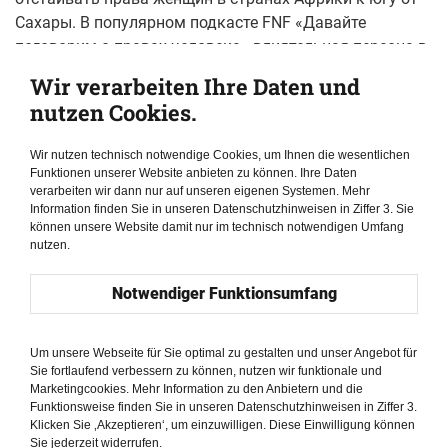
Сахары. В популярном подкасте FNF «Давайте
поговорим о правах человека» влиятельная персона в
Уганде Барбара Итунго Кьягуланьи рассказывает о
Wir verarbeiten Ihre Daten und
своем личном пути в качестве активистки, жены
nutzen Cookies.
самого популярного оппозиционного политика страны
и обычной гражданки Уганды.
Wir nutzen technisch notwendige Cookies, um Ihnen die wesentlichen
Funktionen unserer Website anbieten zu können. Ihre Daten
В подкасте она вспоминает страшную встречу с
verarbeiten wir dann nur auf unseren eigenen Systemen. Mehr
военными, которая произошла вскоре после всеобщих
Information finden Sie in unseren Datenschutzhinweisen in Ziffer 3. Sie
können unsere Website damit nur im technisch notwendigen Umfang
выборов в январе 2021 года. Барбару и ее мужа Боби
nutzen.
Уайна посадили под домашний арест на 11 дней. Они
были практически лишены еды, воды, электричества, а
Notwendiger Funktionsumfang
также мобильных телефонов. Барбара также
пострадала от физического насилия со стороны
солдат. Все это происходило, когда на их попечении
Um unsere Webseite für Sie optimal zu gestalten und unser Angebot für
Sie fortlaufend verbessern zu können, nutzen wir funktionale und
находилась двухлетняя племянница Барбары.
Marketingcookies. Mehr Information zu den Anbietern und die
Funktionsweise finden Sie in unseren Datenschutzhinweisen in Ziffer 3.
Далее в подкасте Барбара говорит о консервативных
Klicken Sie ‚Akzeptieren‘, um einzuwilligen. Diese Einwilligung können
способах воспитания девочек в Уганде, которые, по ее
Sie jederzeit widerrufen.