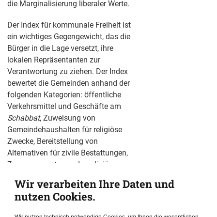
die Marginalisierung liberaler Werte.
Der Index für kommunale Freiheit ist
ein wichtiges Gegengewicht, das die
Bürger in die Lage versetzt, ihre
lokalen Repräsentanten zur
Verantwortung zu ziehen. Der Index
bewertet die Gemeinden anhand der
folgenden Kategorien: öffentliche
Verkehrsmittel und Geschäfte am
Schabbat
, Zuweisung von
Gemeindehaushalten für religiöse
Zwecke, Bereitstellung von
Alternativen für zivile Bestattungen,
Zusammensetzung der religiösen
Räte und Behandlung von LGBTQ+-
Wir verarbeiten Ihre Daten und
Gemeinschaften. Darüber hinaus sind
nutzen Cookies.
der Ausschluss von Frauen aus dem
öffentlichen Raum, der Grad des
Wir nutzen technisch notwendige Cookies, um Ihnen die wesentlichen