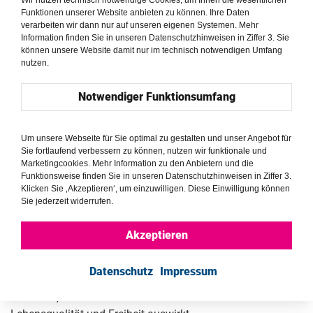
religiösen Pluralismus, die
Funktionen unserer Website anbieten zu können. Ihre Daten
Anerkennung und Unterstützung
verarbeiten wir dann nur auf unseren eigenen Systemen. Mehr
Information finden Sie in unseren Datenschutzhinweisen in Ziffer 3. Sie
nicht-orthodoxer jüdischer Gemeinden
können unsere Website damit nur im technisch notwendigen Umfang
und die Möglichkeit der Zivilehe zu
nutzen.
nennen.
Notwendiger Funktionsumfang
Die Spitzenreiter in Israel sind die
Gemeinden
Hod Hasharon
und
Givatayim
, gefolgt von
Tel Aviv
,
Um unsere Webseite für Sie optimal zu gestalten und unser Angebot für
Sie fortlaufend verbessern zu können, nutzen wir funktionale und
Herzliya
und
Modi’in
.
Marketingcookies. Mehr Information zu den Anbietern und die
Die Gemeinden mit den
Funktionsweise finden Sie in unseren Datenschutzhinweisen in Ziffer 3.
niedrigsten Rängen sind
Beitar
Klicken Sie ‚Akzeptieren‘, um einzuwilligen. Diese Einwilligung können
Sie jederzeit widerrufen.
Illit
,
Bnei
Brak
,
Modi'in
Illit
,
Beit
Shemesh
und
Jerusalem
.
Akzeptieren
Die Kommunen können öffentliche
Räume gestalten, soziale Normen
Datenschutz
Impressum
beeinflussen und Ressourcen
zuweisen, was sich auf