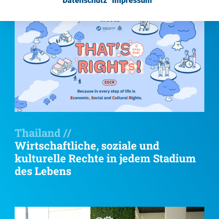
Datenschutz
Impressum
Thailand //
Wirtschaftliche, soziale und
kulturelle Rechte in jedem Stadium
des Lebens