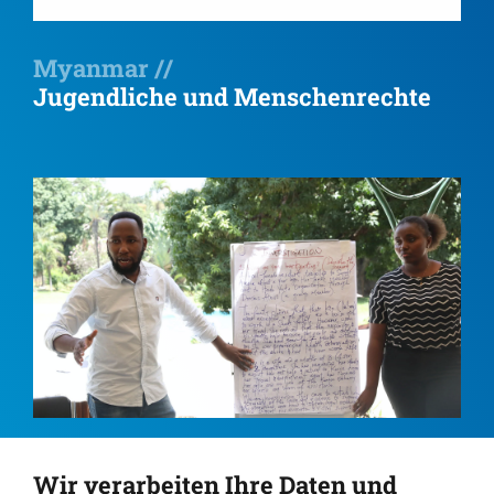
Myanmar //
Jugendliche und Menschenrechte
Kenia //
Wir verarbeiten Ihre Daten und
Lehrplan für