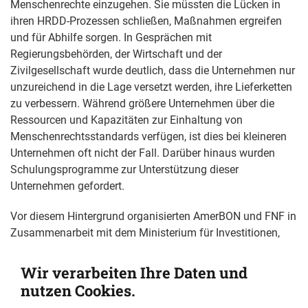
Menschenrechte einzugehen. Sie müssten die Lücken in
ihren HRDD-Prozessen schließen, Maßnahmen ergreifen
und für Abhilfe sorgen. In Gesprächen mit
Regierungsbehörden, der Wirtschaft und der
Zivilgesellschaft wurde deutlich, dass die Unternehmen nur
unzureichend in die Lage versetzt werden, ihre Lieferketten
zu verbessern. Während größere Unternehmen über die
Ressourcen und Kapazitäten zur Einhaltung von
Menschenrechtsstandards verfügen, ist dies bei kleineren
Unternehmen oft nicht der Fall. Darüber hinaus wurden
Schulungsprogramme zur Unterstützung dieser
Unternehmen gefordert.
Vor diesem Hintergrund organisierten AmerBON und FNF in
Zusammenarbeit mit dem Ministerium für Investitionen,
Handel und Industrie, dem Verband der malaysischen
Hersteller und dem Collective of Applied Law and Legal
Wir verarbeiten Ihre Daten und
Realism (CALR) Workshops für Unternehmen des
nutzen Cookies.
verarbeitenden Gewerbes, einschließlich kleiner und