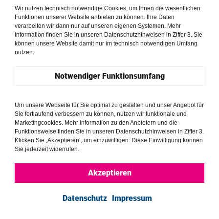
mittlerer Unternehmen: „Ein Gespräch über BHR-ESG,
Wir nutzen technisch notwendige Cookies, um Ihnen die wesentlichen
Nachhaltigkeit und die Einhaltung der Sorgfaltspflicht und
Funktionen unserer Website anbieten zu können. Ihre Daten
verarbeiten wir dann nur auf unseren eigenen Systemen. Mehr
Berichterstattung in Malaysia & i-ESGStart Clinic“. Die
Information finden Sie in unseren Datenschutzhinweisen in Ziffer 3. Sie
Workshops fanden in drei Regionen Malaysias statt und
können unsere Website damit nur im technisch notwendigen Umfang
Repräsentanten von mehr als 150 Unternehmen nahmen
nutzen.
daran teil.
Notwendiger Funktionsumfang
Um unsere Webseite für Sie optimal zu gestalten und unser Angebot für
Sie fortlaufend verbessern zu können, nutzen wir funktionale und
Marketingcookies. Mehr Information zu den Anbietern und die
Funktionsweise finden Sie in unseren Datenschutzhinweisen in Ziffer 3.
Klicken Sie ‚Akzeptieren‘, um einzuwilligen. Diese Einwilligung können
Sie jederzeit widerrufen.
Akzeptieren
Datenschutz
Impressum