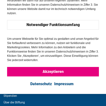
verarbeiten wir dann nur auf unseren eigenen Systemen. Mehr
Information finden Sie in unseren Datenschutzhinweisen in Ziffer 3. Sie
können unsere Website damit nur im technisch notwendigen Umfang
Schweiz //
nutzen.
Human Rights Hub in Genf
Notwendiger Funktionsumfang
Um unsere Webseite für Sie optimal zu gestalten und unser Angebot für
Sie fortlaufend verbessern zu können, nutzen wir funktionale und
Marketingcookies. Mehr Information zu den Anbietern und die
Funktionsweise finden Sie in unseren Datenschutzhinweisen in Ziffer 3.
Informationen 
Service 
Klicken Sie ‚Akzeptieren‘, um einzuwilligen. Diese Einwilligung können
Impressum
Aboservice
Sie jederzeit widerrufen.
Datenschutzerklärung
Kontakt
Akzeptieren
Newsletter
Weitere Angebote 
Veranstaltungen
Datenschutz
Impressum
Publikationen
Stipendien
Über die Stiftung