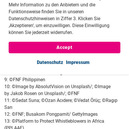
3: Photo 1: ©FNF; Photo 2: ©Adrian Zenz
Mehr Information zu den Anbietern und die
Part of the Xinjiang Police Files
xinjiangpolicefiles.org
;
Funktionsweise finden Sie in unseren
Photo 3: ©Image uploaded by Adrian Zenz Part of the
Datenschutzhinweisen in Ziffer 3. Klicken Sie
Xinjiang Police Files
‚Akzeptieren‘, um einzuwilligen. Diese Einwilligung
https://phaidra.univie.ac.at/detail/o:1536110
können Sie jederzeit widerrufen.
4: ©Oswaldo López (2021)
5: ©Akhtar Shah; ©Zunar
Accept
6: ©FNF Andean Countries; ©Photo by Cristian Hernández;
©Photo by Un Estado de Derecho (UED)
Datenschutz
Impressum
7: ©FNF Project 39-A 2021
8: ©Photo Credit –Htet Aung Portrait
9: ©FNF Philippinen
10: ©Image by AbsolutVision on Unsplash/; ©Image
by Jakob Rosen on Unsplash/; ©FNF
11: ©Sedat Suna; ©Ozan Acıdere; ©Vedat Örüç; ©Ragıp
Sarı
12: ©FNF; Busakorn Pongparnit/ GettyImages
13: ©Platform to Protect Whistleblowers in Africa
(PPLAAF)