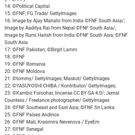
14: ©Political Capital
15: ©FNF; FG Trade/ GettyImages
16: Image
by Ajay Mahato from India
©FNF South Asia/;
Image
by Aaditya Rai from Nepal
©FNF South Asia/;
Image by Rumi Harish from India
©FNF South Asia; ©FNF
South Asia
17: ©FNF Pakistan; ©Birgit Lamm
18: ©FNF
19: ©FNF Romania
20: ©FNF Moldova
21: ©tommy/ GettyImages; Maskot/ GettyImages
22: ©YASUYOSHI CHIBA / Kontributor/ GettyImages;
23: ©Kambiz Foroohar, lincense CC BY-SA 4.0/; Jemal
Countess / Freelance photographer/ GettyImages
24: ©FNF Southeast and East Asia; ©FNF Sri Lanka
25: ©FNF Países Andinos
26: ©FNF Mali; Krasimira Nevenova / EyeEm
27: ©FNF Senegal