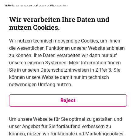
With support of our offices in:
Bangkok, Thailand
Wir verarbeiten Ihre Daten und
Beirut, Libanon
nutzen Cookies.
Bucharest, Romania
Czech Republic
Wir nutzen technisch notwendige Cookies, um Ihnen
Islamabad, Pakistan
die wesentlichen Funktionen unserer Website anbieten
Istanbul, Turkey
zu können. Ihre Daten verarbeiten wir dann nur auf
Johannesburg, South Africa
unseren eigenen Systemen. Mehr Information finden
Manila, Philippinen
Sie in unseren Datenschutzhinweisen in Ziffer 3. Sie
Mexico City, Mexico
können unsere Website damit nur im technisch
New Dehli, Indien
notwendigen Umfang nutzen.
Sofia, Bulgaria
Yangon, Myanmar
Reject
Image directory by pages
Cover: Drazen_/ GettyImages
Um unsere Webseite für Sie optimal zu gestalten und
1: ©Tobias Koch
unser Angebot für Sie fortlaufend verbessern zu
2: ©FNF;
können, nutzen wir funktionale und Marketingcookies.