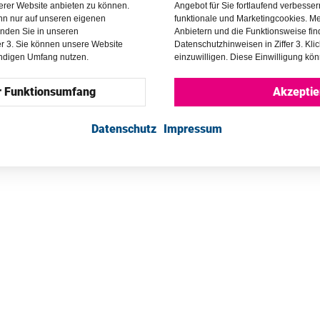
erer Website anbieten zu können.
Angebot für Sie fortlaufend verbesse
ann nur auf unseren eigenen
funktionale und Marketingcookies. Me
inden Sie in unseren
Anbietern und die Funktionsweise fin
er 3. Sie können unsere Website
Datenschutzhinweisen in Ziffer 3. Kli
endigen Umfang nutzen.
einzuwilligen. Diese Einwilligung kön
r Funktionsumfang
Akzeptie
Datenschutz
Impressum