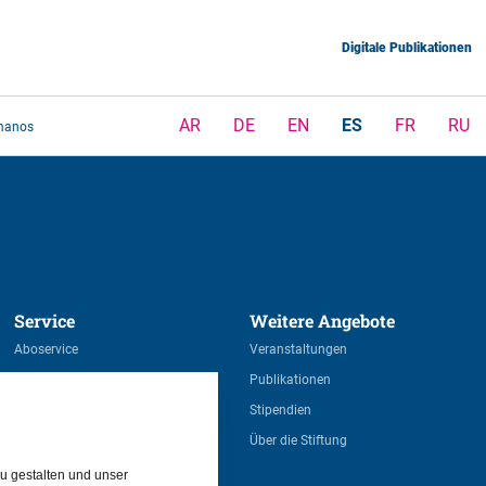
Digitale Publikationen
AR
DE
EN
ES
FR
RU
umanos
Service 
Weitere Angebote 
Aboservice
Veranstaltungen
Kontakt
Publikationen
Newsletter
Stipendien
Über die Stiftung
u gestalten und unser