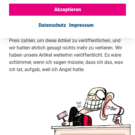
ich das so. Das ist eine persönliche Erfahrung. Mit der
Akzeptieren
Einschätzung, dass es uns an Tatkraft mangelt, lag
RSF meiner Meinung nach jedoch falsch. Die
Datenschutz
Impressum
abschreckende Wirkung war real, und es gab Artikel,
die nicht veröffentlicht wurden. Man musste einen
Preis zahlen, um diese Artikel zu veröffentlichen, und
wir hatten ehrlich gesagt nichts mehr zu verlieren. Wir
haben unsere Artikel weiterhin veröffentlicht. Es wäre
schlimmer, wenn ich sagen müsste, dass ich das, was
ich tat, aufgab, weil ich Angst hatte.