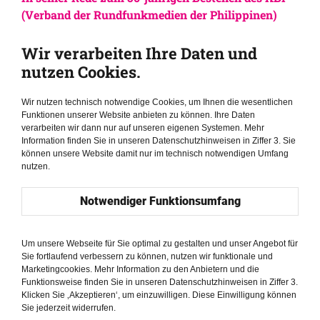
(Verband der Rundfunkmedien der Philippinen)
betonte der Präsident, wie wichtig Pressefreiheit
für die Regierung sei. Zudem haben sich die
Wir verarbeiten Ihre Daten und
Philippinen in der von Reporter ohne
nutzen Cookies.
Grenzen (RSF) erstellten Rangliste der
Pressefreiheit von Platz 147 im Jahr 2022 auf Platz
Wir nutzen technisch notwendige Cookies, um Ihnen die wesentlichen
Funktionen unserer Website anbieten zu können. Ihre Daten
132 im Jahr 2023 verbessert. Was halten Sie
verarbeiten wir dann nur auf unseren eigenen Systemen. Mehr
hiervon?
Information finden Sie in unseren Datenschutzhinweisen in Ziffer 3. Sie
können unsere Website damit nur im technisch notwendigen Umfang
In gewisser Weise stimmt das. Aufgrund der zehn
nutzen.
Haftbefehle hätte ich verurteilt werden können, aber ich
wurde nicht verurteilt. Letztendlich wurde die Welt auf
Notwendiger Funktionsumfang
den Kopf gestellt. Duterte war vermutlich der
mächtigste Führer in der Geschichte dieses Landes, der
nie gezwungen war, das Kriegsrecht zu verhängen,
Um unsere Webseite für Sie optimal zu gestalten und unser Angebot für
Sie fortlaufend verbessern zu können, nutzen wir funktionale und
während es hingegen der
Marketingcookies. Mehr Information zu den Anbietern und die
Vater Marcos verhängte. Wegen Covid 19
Funktionsweise finden Sie in unseren Datenschutzhinweisen in Ziffer 3.
musste Duterte das jedoch erst gar nicht. Ich denke,
Klicken Sie ‚Akzeptieren‘, um einzuwilligen. Diese Einwilligung können
Sie jederzeit widerrufen.
dass wir uns verbessert haben. Persönlich empfinde