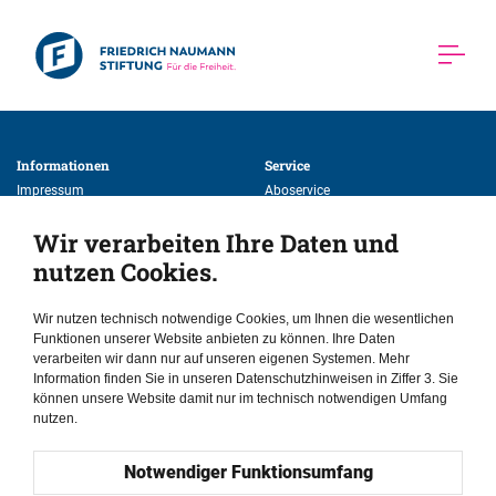
Informationen 
Service 
Impressum
Aboservice
Datenschutzerklärung
Kontakt
Wir verarbeiten Ihre Daten und
Newsletter
nutzen Cookies.
Weitere Angebote 
Veranstaltungen
Wir nutzen technisch notwendige Cookies, um Ihnen die wesentlichen
Publikationen
Funktionen unserer Website anbieten zu können. Ihre Daten
verarbeiten wir dann nur auf unseren eigenen Systemen. Mehr
Stipendien
Information finden Sie in unseren Datenschutzhinweisen in Ziffer 3. Sie
Über die Stiftung
können unsere Website damit nur im technisch notwendigen Umfang
nutzen.
Notwendiger Funktionsumfang